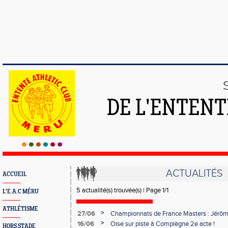
DE L'ENTENT
ACTUALITÉS
ACCUEIL
5 actualité(s) trouvée(s) | Page 1/1
L'E.A.C MÉRU
ATHLÉTISME
>
27/06
Championnats de France Masters : Jérôm
France !
>
16/06
Oise sur piste à Compiègne 2e acte !
HORS STADE