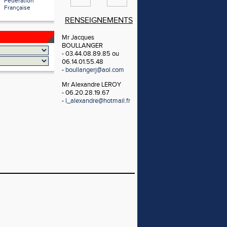
Fédération
Française
RENSEIGNEMENTS
Mr Jacques
BOULLANGER
- 03.44.08.89.85 ou
06.14.01.55.48
-
boullangerj@aol.com
Mr Alexandre LEROY
- 06.20.28.19.67
-
l_alexandre@hotmail.fr