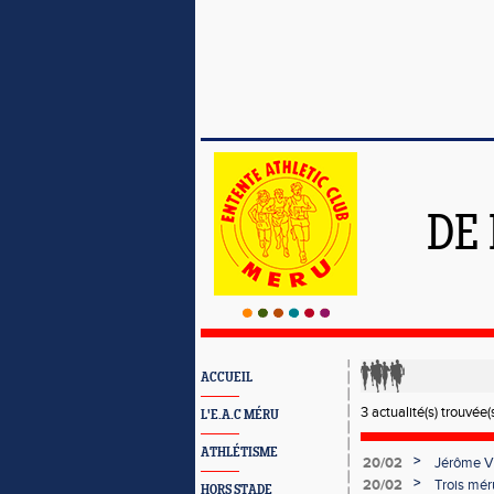
DE
ACCUEIL
3 actualité(s) trouvée(s
L'E.A.C MÉRU
ATHLÉTISME
>
20/02
Jérôme VA
>
20/02
Trois mér
HORS STADE