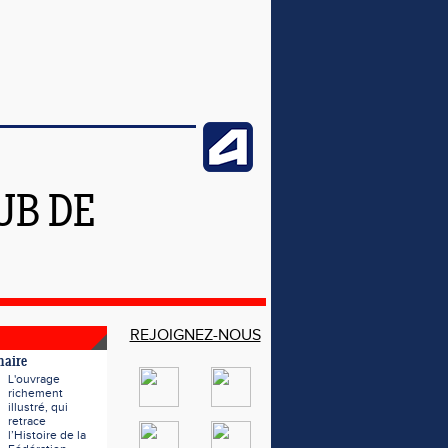
UB DE
REJOIGNEZ-NOUS
naire
L'ouvrage
richement
illustré, qui
retrace
l’Histoire de la