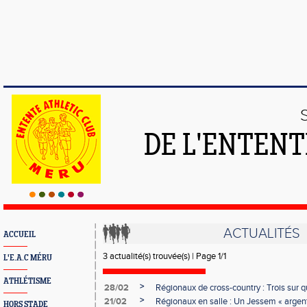
DE L'ENTENT
ACTUALITÉS
ACCUEIL
3 actualité(s) trouvée(s) | Page 1/1
L'E.A.C MÉRU
ATHLÉTISME
>
28/02
Régionaux de cross-country : Trois sur q
>
21/02
Régionaux en salle : Un Jessem « argent
HORS STADE