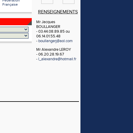
Fédération
Française
RENSEIGNEMENTS
Mr Jacques
BOULLANGER
- 03.44.08.89.85 ou
06.14.01.55.48
-
boullangerj@aol.com
Mr Alexandre LEROY
- 06.20.28.19.67
-
l_alexandre@hotmail.fr