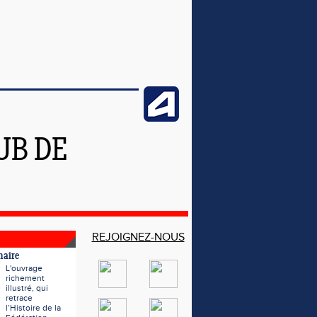
UB DE
REJOIGNEZ-NOUS
naire
L'ouvrage
richement
illustré, qui
retrace
l’Histoire de la