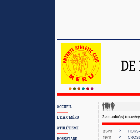
DE
ACCUEIL
3 actualité(s) trouvée(s
L'E.A.C MÉRU
ATHLÉTISME
>
25/11
HORS-S
>
19/11
CROSS 
HORS STADE