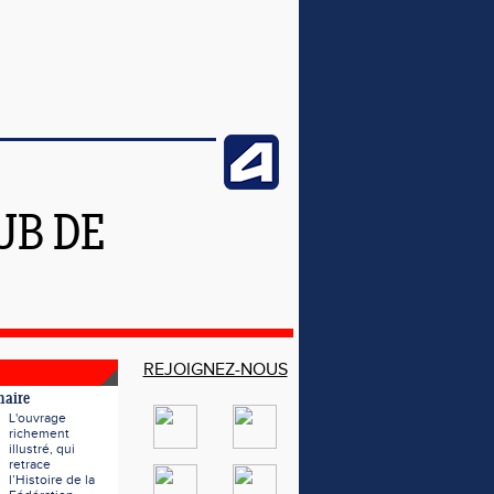
UB DE
REJOIGNEZ-NOUS
naire
L'ouvrage
richement
illustré, qui
retrace
l’Histoire de la