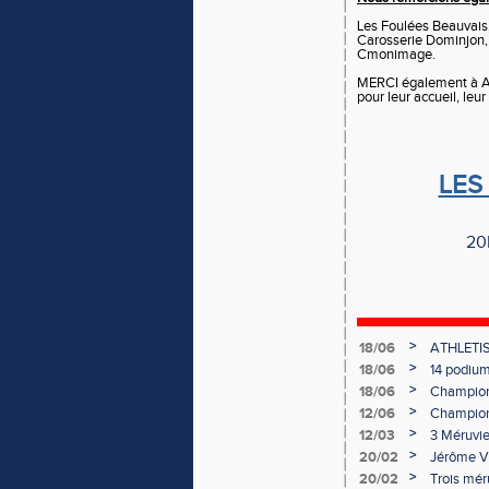
Les Foulées Beauvai
Carosserie Dominjon, 
Cmonimage.
MERCI également à Ala
pour leur accueil, leur
LES
20
>
18/06
ATHLETIS
>
18/06
14 podiums
>
18/06
Championn
>
12/06
Championn
>
12/03
3 Méruvie
>
20/02
Jérôme VA
>
20/02
Trois mér