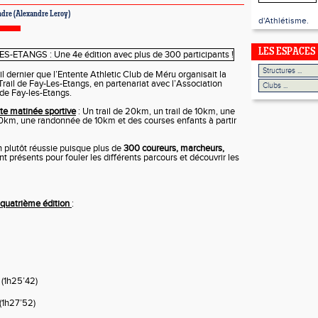
ndre
(Alexandre Leroy)
d'Athlétisme.
LES ESPACES
 dernier que l’Entente Athletic Club de Méru organisait la
rail de Fay-Les-Etangs, en partenariat avec l’Association
 de Fay-les-Etangs.
e matinée sportive
: Un trail de 20km, un trail de 10km, une
0km, une randonnée de 10km et des courses enfants à partir
 plutôt réussie puisque plus de
300
coureurs, marcheurs,
ent présents pour fouler les différents parcours et découvrir les
quatrième
édition
:
(1h25’42)
1h27’52)