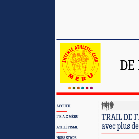
DE
ACCUEIL
TRAIL DE F
L'E.A.C MÉRU
avec plus de
ATHLÉTISME
HORS STADE