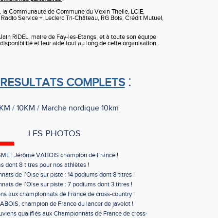
s, la Communauté de Commune du Vexin Thelle, LCIE,
Radio Service +, Leclerc Tri-Château, RG Bois, Crédit Mutuel,
in RIDEL, maire de Fay-les-Etangs, et à toute son équipe
 disponibilité et leur aide tout au long de cette organisation.
:
 RESULTATS
COMPLETS
KM
/
10KM
/
Marche nordique 10km
LES PHOTOS
ME : Jérôme VABOIS champion de France !
 dont 8 titres pour nos athlètes !
ats de l’Oise sur piste : 14 podiums dont 8 titres !
ats de l’Oise sur piste : 7 podiums dont 3 titres !
ns aux championnats de France de cross-country !
BOIS, champion de France du lancer de javelot !
uviens qualifiés aux Championnats de France de cross-