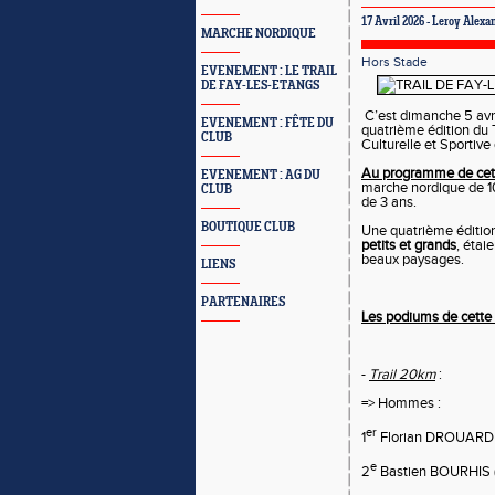
17 Avril 2026 -
Leroy Alexa
MARCHE NORDIQUE
Hors Stade
EVENEMENT : LE TRAIL
DE FAY-LES-ETANGS
C’est dimanche 5 avril
EVENEMENT : FÊTE DU
quatrième édition du T
CLUB
Culturelle et Sportive
Au programme de cett
EVENEMENT : AG DU
marche nordique de 1
CLUB
de 3 ans.
BOUTIQUE CLUB
Une quatrième édition
petits et grands
, étai
beaux paysages.
LIENS
PARTENAIRES
Les podiums de cette
-
Trail 20km
:
=> Hommes :
er
1
Florian DROUARD 
e
2
Bastien BOURHIS (