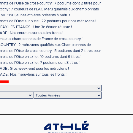
ats de l’Oise de cross-country : 7 podiums dont 2 titres pour
iens !
tichy : 7 coureurs de l’EAC Méru qualifiés aux championnats
 !
E : 150 jeunes athlètes présents à Méru !
ats de l’Oise sur piste : 22 podiums pour nos méruviens !
FAY-LES-ETANGS : Une 3e édition réussie !
E : Nos coureurs sur tous les fronts !
ns aux championnats de France de cross-country !
UNTRY : 2 méruviens qualifiés aux Championnats de
ats de l’Oise de cross-country : 5 podiums dont 2 titres pour
u !
ats de l’Oise en salle : 10 podiums dont 6 titres !
ats de l’Oise en salle : 7 podiums dont 3 titres !
DE : Gros week-end pour les méruviens !
E : Nos méruviens sur tous les fronts !