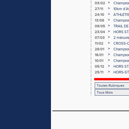
country !
>
03/02
Championn
les méruv
>
27/11
10km d’At
de France
>
24/10
ATHLETISM
>
13/06
Championn
>
09/05
TRAIL DE 
>
23/04
HORS STAD
>
07/03
2 méruvie
>
11/02
CROSS-CO
France !
>
28/01
Championn
l’EAC Mér
>
16/01
Championn
>
10/01
Championn
>
05/12
HORS STA
>
25/11
HORS-STAD