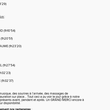
3’29)
0km
:
 (1h10’54)
(1h20’51)
AUME (1h23’20)
L (1h27’54)
h32’23)
(1h32’37)
usique, des sourires à l’arrivée, des massages de
auration sur place… Tout ceci a pu voir le jour grâce à notre
présents avant, pendant et après. Un GRAND MERCI encore à
r disponibilité.
lement nos partenaires
: