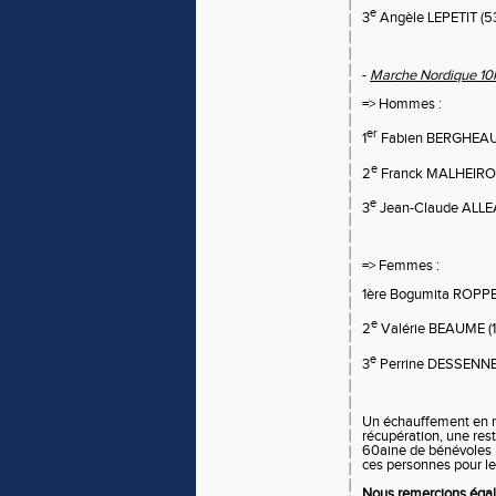
e
3
Angèle LEPETIT (5
-
Marche Nordique 1
=> Hommes :
er
1
Fabien BERGHEAUD
e
2
Franck MALHEIRO 
e
3
Jean-Claude ALLE
=> Femmes :
1ère Bogumita ROPPE
e
2
Valérie BEAUME (1
e
3
Perrine DESSENNE 
Un échauffement en m
récupération, une rest
60aine de bénévoles 
ces personnes pour leu
Nous remercions éga