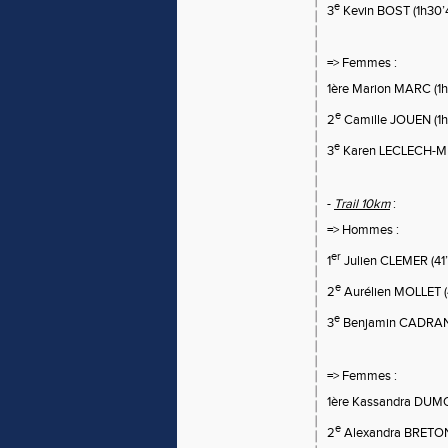
e
3
Kevin BOST (1h30’
=> Femmes :
1ère Marion MARC (1h
e
2
Camille JOUEN (1h
e
3
Karen LECLECH-ME
-
Trail 10km
:
=> Hommes :
er
1
Julien CLEMER (41
e
2
Aurélien MOLLET (
e
3
Benjamin CADRA
=> Femmes :
1ère Kassandra DUM
e
2
Alexandra BRETON