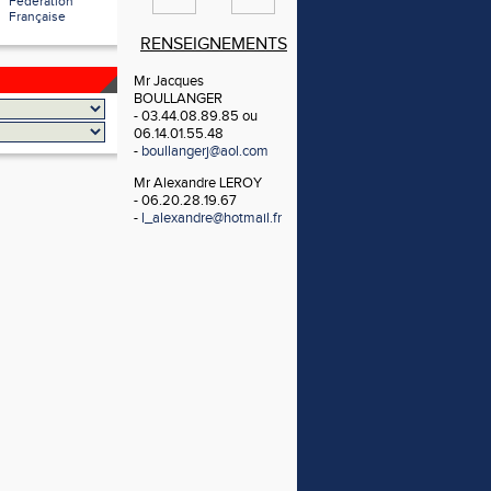
Fédération
Française
RENSEIGNEMENTS
Mr Jacques
BOULLANGER
- 03.44.08.89.85 ou
06.14.01.55.48
-
boullangerj@aol.com
Mr Alexandre LEROY
- 06.20.28.19.67
-
l_alexandre@hotmail.fr