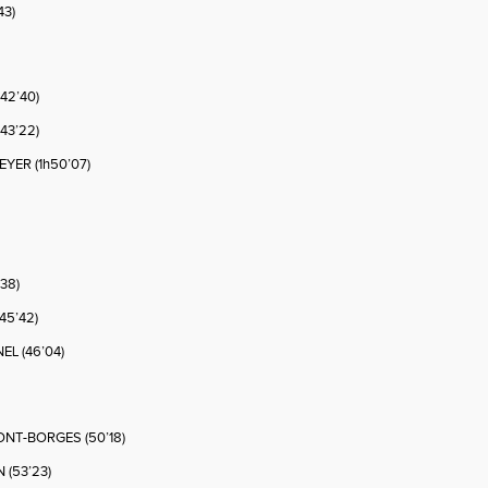
43)
42’40)
43’22)
YER (1h50’07)
’38)
45’42)
NEL
(
46’04)
ONT-BORGES (50’18)
 (53’23)