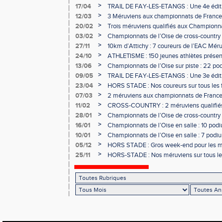
>
17/04
TRAIL DE FAY-LES-ETANGS : Une 4e éditi
participants !
>
12/03
3 Méruviens aux championnats de France 
>
20/02
Trois méruviens qualifiés aux Championna
country !
>
03/02
Championnats de l’Oise de cross-country :
les méruviens !
>
27/11
10km d’Attichy : 7 coureurs de l’EAC Mér
de France !
>
24/10
ATHLETISME : 150 jeunes athlètes présen
>
13/06
Championnats de l’Oise sur piste : 22 po
>
09/05
TRAIL DE FAY-LES-ETANGS : Une 3e éditio
>
23/04
HORS STADE : Nos coureurs sur tous les f
>
07/03
2 méruviens aux championnats de France 
>
11/02
CROSS-COUNTRY : 2 méruviens qualifié
France !
>
28/01
Championnats de l’Oise de cross-country :
l’EAC Méru !
>
16/01
Championnats de l’Oise en salle : 10 podiu
>
10/01
Championnats de l’Oise en salle : 7 podium
>
05/12
HORS STADE : Gros week-end pour les m
>
25/11
HORS-STADE : Nos méruviens sur tous les