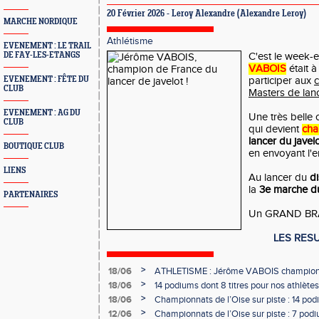
20 Février 2026 -
Leroy Alexandre
(Alexandre Leroy)
MARCHE NORDIQUE
Athlétisme
EVENEMENT : LE TRAIL
DE FAY-LES-ETANGS
C'est le week-
VABOIS
était à
EVENEMENT : FÊTE DU
participer aux
CLUB
Masters de lan
EVENEMENT : AG DU
Une très belle
CLUB
qui devient
cha
lancer du javel
BOUTIQUE CLUB
en envoyant l'
LIENS
Au lancer du
d
la
3e marche d
PARTENAIRES
Un GRAND BR
LES RES
>
18/06
ATHLETISME : Jérôme VABOIS champion 
>
18/06
14 podiums dont 8 titres pour nos athlètes
>
18/06
Championnats de l’Oise sur piste : 14 podi
>
12/06
Championnats de l’Oise sur piste : 7 podiu