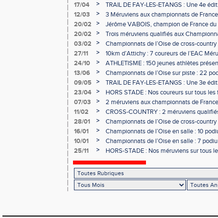
>
17/04
TRAIL DE FAY-LES-ETANGS : Une 4e éditi
participants !
>
12/03
3 Méruviens aux championnats de France 
>
20/02
Jérôme VABOIS, champion de France du la
>
20/02
Trois méruviens qualifiés aux Championna
country !
>
03/02
Championnats de l’Oise de cross-country :
les méruviens !
>
27/11
10km d’Attichy : 7 coureurs de l’EAC Mér
de France !
>
24/10
ATHLETISME : 150 jeunes athlètes présen
>
13/06
Championnats de l’Oise sur piste : 22 po
>
09/05
TRAIL DE FAY-LES-ETANGS : Une 3e éditio
>
23/04
HORS STADE : Nos coureurs sur tous les f
>
07/03
2 méruviens aux championnats de France 
>
11/02
CROSS-COUNTRY : 2 méruviens qualifié
France !
>
28/01
Championnats de l’Oise de cross-country :
l’EAC Méru !
>
16/01
Championnats de l’Oise en salle : 10 podiu
>
10/01
Championnats de l’Oise en salle : 7 podium
>
25/11
HORS-STADE : Nos méruviens sur tous les