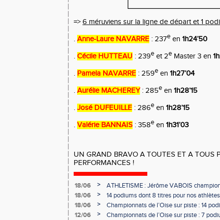
=>
6 méruviens sur la ligne de départ et 1 po
e
.
Anne-Laure NAVARRE
: 237
en
1h24’50
e
e
.
Cécile HUTTEAU
: 239
et 2
Master 3 en
1h
e
.
Pamela NAVARRE
: 259
en
1h27’04
e
.
Aurélie MACHEREY
: 285
en
1h28’15
e
.
José DUFEUILLE
: 286
en
1h28’15
e
.
Valérie BANNAIS
: 358
en
1h31’03
UN GRAND BRAVO A TOUTES ET A TOUS 
PERFORMANCES !
>
18/06
ATHLETISME : Jérôme VABOIS champion 
>
18/06
14 podiums dont 8 titres pour nos athlètes
>
18/06
Championnats de l’Oise sur piste : 14 podi
>
12/06
Championnats de l’Oise sur piste : 7 podiu