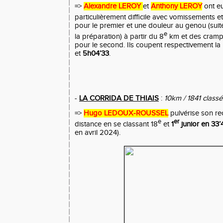
=>
Alexandre LEROY
et
Anthony LEROY
ont e
particulièrement difficile avec vomissements e
pour le premier et une douleur au genou (sui
e
la préparation) à partir du 8
km et des crampe
pour le second. Ils coupent respectivement la 
et
5h04’33
.
-
LA CORRIDA DE THIAIS
:
10km / 1841 classé
=>
Hugo LEDOUX-ROUSSEL
pulvérise son re
e
er
distance en se classant 18
et
1
junior en 33’
en avril 2024).