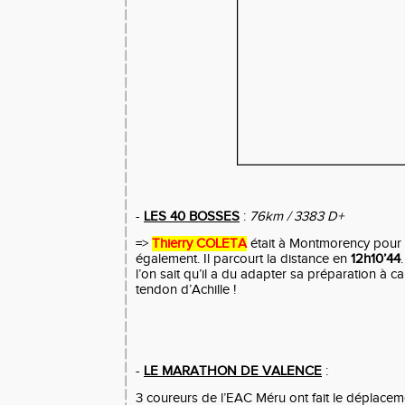
-
LES 40 BOSSES
:
76km / 3383 D+
=>
Thierry COLETA
était à Montmorency pour c
également. Il parcourt la distance en
12h10’44
l’on sait qu’il a du adapter sa préparation à 
tendon d’Achille !
-
LE MARATHON DE VALENCE
:
3 coureurs de l’EAC Méru ont fait le déplace