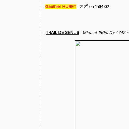
e
.
Gauthier HURET
: 212
en
1h34’07
-
TRAIL DE SENLIS
:
15km et 150m D+ / 742 c