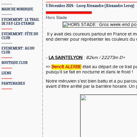
5 Décembre 2024 -
Leroy Alexandre
(Alexandre Leroy)
MARCHE NORDIQUE
Hors Stade
EVENEMENT : LE TRAIL
DE FAY-LES-ETANGS
Il y avait des coureurs partout en France et
EVENEMENT : FÊTE DU
CLUB
end dernier pour représenter les couleurs du c
EVENEMENT : AG DU
CLUB
-
LA SAINTELYON
:
82km / 22273m D+
BOUTIQUE CLUB
=>
Benoît ALERBE
était au départ de ce trail pa
puisqu’il se fait en nocturne et dans le froid !
LIENS
Notre méruvien s’est bien battu et a pu parco
PARTENAIRES
avant d’être arrêté par la barrière horaire. U