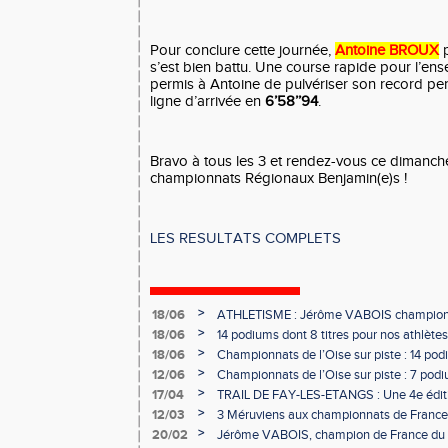
Pour conclure cette journée,
Antoine BROUX
p
s’est bien battu. Une course rapide pour l’en
permis à Antoine de pulvériser son record pers
ligne d’arrivée en
6’58’’94
.
Bravo à tous les 3 et rendez-vous ce dimanche
championnats Régionaux Benjamin(e)s !
LES RESULTATS COMPLETS
>
18/06
ATHLETISME : Jérôme VABOIS champion 
>
18/06
14 podiums dont 8 titres pour nos athlètes
>
18/06
Championnats de l’Oise sur piste : 14 podi
>
12/06
Championnats de l’Oise sur piste : 7 podiu
>
17/04
TRAIL DE FAY-LES-ETANGS : Une 4e éditi
participants !
>
12/03
3 Méruviens aux championnats de France 
>
20/02
Jérôme VABOIS, champion de France du la