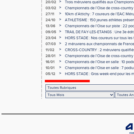
>
20/02
Trois méruviens qualifiés aux Championna
country !
>
03/02
Championnats de l’Oise de cross-country :
les méruviens !
>
27/11
10km d’Attichy : 7 coureurs de l’EAC Mér
de France !
>
24/10
ATHLETISME : 150 jeunes athlètes présen
>
13/06
Championnats de l’Oise sur piste : 22 po
>
09/05
TRAIL DE FAY-LES-ETANGS : Une 3e éditio
>
23/04
HORS STADE : Nos coureurs sur tous les f
>
07/03
2 méruviens aux championnats de France 
>
11/02
CROSS-COUNTRY : 2 méruviens qualifié
France !
>
28/01
Championnats de l’Oise de cross-country :
l’EAC Méru !
>
16/01
Championnats de l’Oise en salle : 10 podiu
>
10/01
Championnats de l’Oise en salle : 7 podium
>
05/12
HORS STADE : Gros week-end pour les m