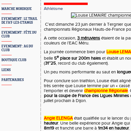
Athlétisme
MARCHE NORDIQUE
EVENEMENT : LE TRAIL
DE FAY-LES-ETANGS
C’est dimanche 23 juin dernier à Tergnier que
championnats Régionaux Hauts-de-France pou
EVENEMENT : FÊTE DU
CLUB
A cette occasion,
3 méruviens
étaient de la pa
couleurs de l’EAC Méru.
EVENEMENT : AG DU
CLUB
La journée commence bien pour
Louise LEMA
e
belle
5
place sur 200m haies
et établit un n
BOUTIQUE CLUB
(
31’’25
, record du club également).
LIENS
Un peu moins performante au saut en
longue
PARTENAIRES
Pour conclure son triathlon, Louise était align
très serrée que Louise termine par un « cassé 
l’emporter et devenir
championne Régionale
.
pour la coupe de France des Ligues Minimes
q
juillet prochain à Dijon.
Angie ELENGA
était qualifiée sur le lancer du
hauteur
. Une belle expérience pour Angie qu
8m19
et franchit une barre à
1m34 en hauteur
.