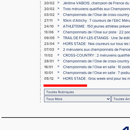
>
20/02
Jérôme VABOIS, champion de France du la
>
20/02
Trois méruviens qualifiés aux Championna
country !
>
03/02
Championnats de l’Oise de cross-country :
les méruviens !
>
27/11
10km d’Attichy : 7 coureurs de l’EAC Mér
de France !
>
24/10
ATHLETISME : 150 jeunes athlètes présen
>
13/06
Championnats de l’Oise sur piste : 22 po
>
09/05
TRAIL DE FAY-LES-ETANGS : Une 3e éditio
>
23/04
HORS STADE : Nos coureurs sur tous les f
>
07/03
2 méruviens aux championnats de France 
>
11/02
CROSS-COUNTRY : 2 méruviens qualifié
France !
>
28/01
Championnats de l’Oise de cross-country :
l’EAC Méru !
>
16/01
Championnats de l’Oise en salle : 10 podiu
>
10/01
Championnats de l’Oise en salle : 7 podium
>
05/12
HORS STADE : Gros week-end pour les m