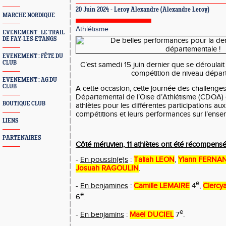
20 Juin 2024 -
Leroy Alexandre
(Alexandre Leroy)
MARCHE NORDIQUE
Athlétisme
EVENEMENT : LE TRAIL
DE FAY-LES-ETANGS
EVENEMENT : FÊTE DU
CLUB
C’est samedi 15 juin dernier que se déroulai
compétition de niveau dépar
EVENEMENT : AG DU
CLUB
A cette occasion, cette journée des challenge
Départemental de l’Oise d’Athlétisme (CDOA)
BOUTIQUE CLUB
athlètes pour les différentes participations au
compétitions et leurs performances sur l’ense
LIENS
PARTENAIRES
Côté méruvien, 11 athlètes ont été récompens
-
En poussin(e)s
:
Taliah LEON
,
Ylann FERNA
Josuah RAGOULIN
.
e
-
En benjamines
:
Camille LEMAIRE
4
,
Clerc
e
6
.
e
-
En benjamins
:
Maël DUCIEL
7
.