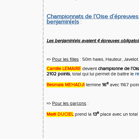
Championnats de l’Oise d’épreuves
benjamin(e)s
:
Les benjamin(e)s avaient 4 épreuves obligato
=>
Pour les filles
: 50m haies, Hauteur, Javelot
Camille LEMAIRE
devient
championne de l’Oi
2102 points
, total qui lui permet de battre le
re
e
Besmala MEHADJI
termine
16
avec 1167 poin
=>
Pour les garçons
:
e
Maël DUCIEL
prend la
13
place avec un tota