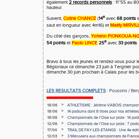
également
2 records personnels
: 11’’55 au 8
hauteur.
e
Suivent,
Coline CHANCE
(
14
avec
68 points
e
saut en longueur avec 4m16) et
Maëly MIRVIL
Du côté des garçons,
Yohenn PIONKOUA-NG
e
54 points
et
Paolo LINCE
25
avec
33 points
.
Bravo à tous les jeunes et rendez-vous pour 
Régionaux ce dimanche 23 juin à Tergnier pou
dimanche 30 juin prochain à Calais pour les b
LES RESULTATS COMPLETS
:
Poussins
/
Ben
>
18/06
ATHLETISME : Jérôme VABOIS champion 
>
18/06
14 podiums dont 8 titres pour nos athlètes
>
18/06
Championnats de l’Oise sur piste : 14 podi
>
12/06
Championnats de l’Oise sur piste : 7 podiu
>
17/04
TRAIL DE FAY-LES-ETANGS : Une 4e éditi
participants !
>
12/03
3 Méruviens aux championnats de France 