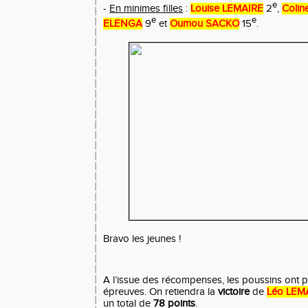
e
-
En minimes filles
:
Louise LEMAIRE
2
,
Coli
e
e
ELENGA
9
et
Oumou SACKO
15
.
Bravo les jeunes !
A l’issue des récompenses, les poussins ont pu
épreuves. On retiendra la
victoire
de
Léo LEM
un total de
78 points
.