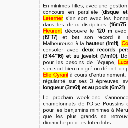
En minimes filles, avec une gestion 
concours en parallèle (
disque et
Leterrier
s’en sort avec les honne
dans les deux disciplines
(16m75
Fleurant
découvre le
120 m
avec 
(
19’’17
)
et bat son record à 
Malheureuse à la
hauteur
(1m11)
,
Co
consoler avec
deux records per
(3’44’’16)
et au javelot
(17m10)
. B
pour les besoins de l’équipe,
Luc
s’en sort bien malgré un départ un
Elie C
y
rani
à cours d’entrainement,
régularité sur ses 3 épreuves, a
longueur
(3m61)
et au poids
(6m21)
.
Le prochain week-end s’annonce
championnats de l’Oise Poussins 
pour les benjamins minimes à Méru
que les plus grands se retrouv
dimanche pour les Interclubs.