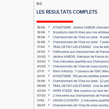
B.G
LES RESULTATS COMPLETS
>
18/06
ATHLETISME : Jérôme VABOIS champion 
>
18/06
14 podiums dont 8 titres pour nos athlètes
>
18/06
Championnats de l’Oise sur piste : 14 podi
>
12/06
Championnats de l’Oise sur piste : 7 podiu
>
17/04
TRAIL DE FAY-LES-ETANGS : Une 4e éditi
participants !
>
12/03
3 Méruviens aux championnats de France 
>
20/02
Jérôme VABOIS, champion de France du la
>
20/02
Trois méruviens qualifiés aux Championna
country !
>
03/02
Championnats de l’Oise de cross-country :
les méruviens !
>
27/11
10km d’Attichy : 7 coureurs de l’EAC Mér
de France !
>
24/10
ATHLETISME : 150 jeunes athlètes présen
>
13/06
Championnats de l’Oise sur piste : 22 po
>
09/05
TRAIL DE FAY-LES-ETANGS : Une 3e éditio
>
23/04
HORS STADE : Nos coureurs sur tous les f
>
07/03
2 méruviens aux championnats de France 
>
11/02
CROSS-COUNTRY : 2 méruviens qualifié
France !
>
28/01
Championnats de l’Oise de cross-country :