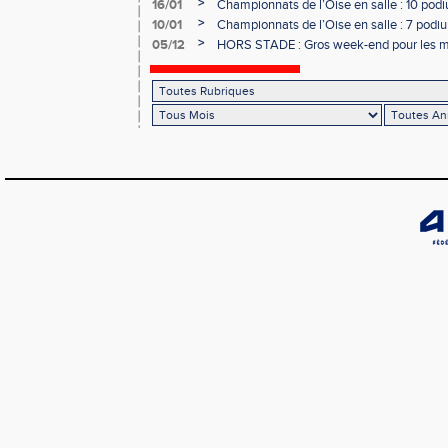
l’EAC Méru !
>
16/01
Championnats de l’Oise en salle : 10 podiu
>
10/01
Championnats de l’Oise en salle : 7 podium
>
05/12
HORS STADE : Gros week-end pour les m