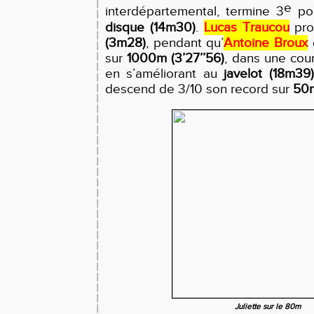
e
interdépartemental, termine 3
pou
disque
(14m30)
.
Lucas Traucou
pro
(3m28)
, pendant qu’
Antoine Broux
sur
1000m
(3’27’’56)
, dans une cou
en s’améliorant au
javelot
(18m39)
descend de 3/10 son record sur
50
Juliette sur le 80m