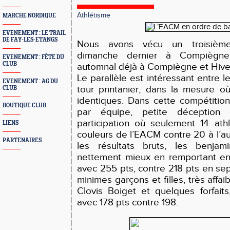
Athlétisme
MARCHE NORDIQUE
EVENEMENT : LE TRAIL
DE FAY-LES-ETANGS
Nous avons vécu un troisième
dimanche dernier à Compiègne
EVENEMENT : FÊTE DU
CLUB
automnal déjà à Compiègne et Hive
Le parallèle est intéressant entre 
EVENEMENT : AG DU
tour
printanier, dans la mesure o
CLUB
identiques. Dans cette compétitio
BOUTIQUE CLUB
par équipe, petite déception
participation où seulement 14 ath
LIENS
couleurs de l’EACM contre 20 à l’a
PARTENAIRES
les résultats brut
s
, les benjami
nettement mieux en remportant en
avec 255 pts, contre 218 pts en se
minimes garçons et filles, très affai
Clovis Boiget et quelques forfaits,
avec 178 pts contre 198.