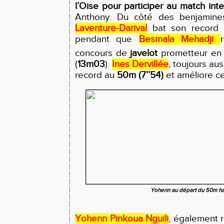
l’Oise
pour participer au match int
Anthony. Du côté des benjamin
Laventure-Darival
bat son record
pendant que
Besmala Mehadji
concours de
javelot
prometteur en 
(
13m03
)
.
Ines Dervillée
, toujours au
record au
50m (7’’54)
et améliore ce
Yohenn au départ du 50m ha
Yohenn Pinkoua Nguili
, également 