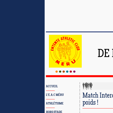
DE
ACCUEIL
Match Inter
L'E.A.C MÉRU
poids !
ATHLÉTISME
HORS STADE