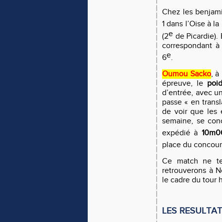
Chez les benjam
1 dans l’Oise à la
e
(2
de Picardie). 
correspondant à 
e
6
.
Oumou Sacko
, à
épreuve, le
poi
d’entrée, avec u
passe « en transla
de voir que les 
semaine, se conc
expédié à
10m0
place du concours
Ce match ne ter
retrouverons à 
le cadre du tour 
LES RESULTA