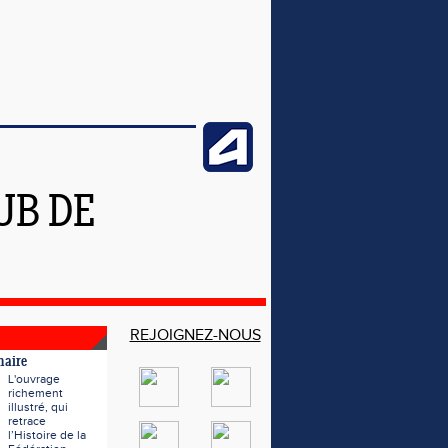
UB DE
REJOIGNEZ-NOUS
naire
L'ouvrage
richement
illustré, qui
retrace
l’Histoire de la