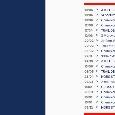
>
18/06
ATHLETIS
>
18/06
14 podiums
>
18/06
Championn
>
12/06
Championn
>
17/04
TRAIL DE
participan
>
12/03
3 Méruvie
>
20/02
Jérôme VA
>
20/02
Trois mér
country !
>
03/02
Championn
les méruv
>
27/11
10km d’At
de France
>
24/10
ATHLETISM
>
13/06
Championn
>
09/05
TRAIL DE 
>
23/04
HORS STAD
>
07/03
2 méruvie
>
11/02
CROSS-CO
France !
>
28/01
Championn
l’EAC Mér
>
16/01
Championn
>
10/01
Championn
>
05/12
HORS STA