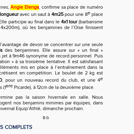
ines,
Angie El
e
nga
, confirme sa place de numéro
e
longueur
avec un saut à
4m25
pour une 8
place
Elle participe au final dans le
4x1 tour
(barbarisme
4x200m), où les benjamines de l’Oise finissent
 l’avantage de devoir se concentrer sur une seule
ds
des benjamines. Elle assure sur « un final »
n jet à 9m46 synonyme de record personnel. Puis
tion » à sa troisième tentative. Il est satisfaisant
éléments mis en place à l’entra
î
nement dans la
rétisent en compétition. Le boulet de 2 kg est
e
0
, pour un nouveau record du club, et une 4
ere
 (1
Picarde), à 12cm de la deuxième place.
mine pas la saison hivernale en salle. Nous
Nogent nos benjamins minimes par équipes, dans
hivernal Equip’Athl
é
, dimanche prochain.
B.G
TS COMPLETS