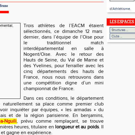
 Bruno
d'Athlétisme.
LES ESPACES
Trois athlètes de l’EACM
étaient
sélectionnés,
ce dimanche 12 mars
dernier,
dans l’équipe de l’Oise pour
le traditionnel match
interdépartemental en salle à
Nogent/Oise. Avec le retour des
Hauts de Seine, du Val de Marne et
des Yvelines, pour ferrailler avec les
cinq départements des hauts de
France, nous nous retrouvons dans
une compétition digne d’un mini
championnat de France.
Dans ces conditions, le département
e naturellement sa place comme premier club
voir inquiéter par équipes, « les armadas » du
ais et de la région parisienne. En benjamin
s
,
-Nguili
, prévu comme remplaçant, se trouve
ières heures, titulaire en
longueur et au poids
. Il
l et gagne en expérience.