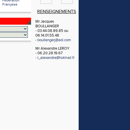
Fédération
Française
RENSEIGNEMENTS
Mr Jacques
BOULLANGER
- 03.44.08.89.85 ou
06.14.01.55.48
-
boullangerj@aol.com
Mr Alexandre LEROY
- 06.20.28.19.67
-
l_alexandre@hotmail.fr