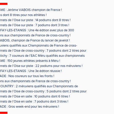
ME : Jérôme VABOIS champion de France !
 dont 8 titres pour nos athlètes !
ats de l’Oise sur piste : 14 podiums dont 8 titres !
ats de l’Oise sur piste : 7 podiums dont 3 titres !
 FAY-LES-ETANGS : Une 4e édition avec plus de 300
ts !
ns aux championnats de France de cross-country !
BOIS, champion de France du lancer de javelot !
uviens qualifiés aux Championnats de France de cross-
ats de l’Oise de cross-country : 7 podiums dont 2 titres pour
iens !
tichy : 7 coureurs de l’EAC Méru qualifiés aux championnats
 !
E : 150 jeunes athlètes présents à Méru !
ats de l’Oise sur piste : 22 podiums pour nos méruviens !
FAY-LES-ETANGS : Une 3e édition réussie !
E : Nos coureurs sur tous les fronts !
ns aux championnats de France de cross-country !
UNTRY : 2 méruviens qualifiés aux Championnats de
ats de l’Oise de cross-country : 5 podiums dont 2 titres pour
u !
ats de l’Oise en salle : 10 podiums dont 6 titres !
ats de l’Oise en salle : 7 podiums dont 3 titres !
DE : Gros week-end pour les méruviens !