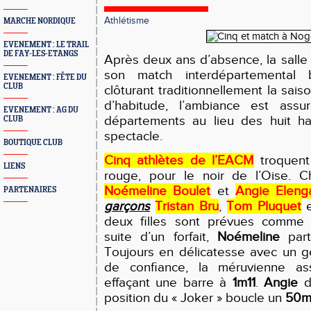
Athlétisme
MARCHE NORDIQUE
EVENEMENT : LE TRAIL
DE FAY-LES-ETANGS
Après deux ans d’absence, la sall
son match interdépartemental 
EVENEMENT : FÊTE DU
CLUB
clôturant traditionnellement la sai
d’habitude, l’ambiance est ass
EVENEMENT : AG DU
départements au lieu des huit hab
CLUB
spectacle.
BOUTIQUE CLUB
Cinq athlètes de l’EACM
troquent 
LIENS
rouge, pour le noir de l’Oise. 
Noémeline Boulet
et
Angie El
e
ng
PARTENAIRES
garçons
Tristan Bru
,
Tom Pluquet
deux filles sont prévues comme 
suite d’un forfait,
Noémeline
part
Toujours en délicatesse avec un 
de confiance, la méruvienne ass
effaçant une barre
à
1m11
.
Angie
d
position du « Joker » boucle un
50m 