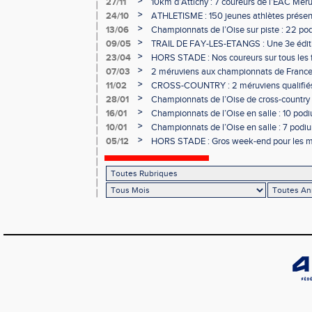
>
27/11
10km d’Attichy : 7 coureurs de l’EAC Mér
de France !
>
24/10
ATHLETISME : 150 jeunes athlètes présen
>
13/06
Championnats de l’Oise sur piste : 22 po
>
09/05
TRAIL DE FAY-LES-ETANGS : Une 3e éditio
>
23/04
HORS STADE : Nos coureurs sur tous les f
>
07/03
2 méruviens aux championnats de France 
>
11/02
CROSS-COUNTRY : 2 méruviens qualifié
France !
>
28/01
Championnats de l’Oise de cross-country :
l’EAC Méru !
>
16/01
Championnats de l’Oise en salle : 10 podiu
>
10/01
Championnats de l’Oise en salle : 7 podium
>
05/12
HORS STADE : Gros week-end pour les m