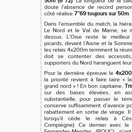
50m (6’’72)
. La longueur de la sai
doute l’absence de record perso
côté réalise
7’’69 toujours sur 50m
.
Dans l’ensemble du match, la hiéra
Le Nord et le Val de Marne, se 
dessus. L’Oise reste le meilleu
picards, devant l’Aisne et la Somme
les relais 4x200m terminent la réuni
doit se contenter des accessit
supporters du Nord haranguent leur
Pour la dernière épreuve le
4x200
la priorité revient à faire taire «
grand nord » ! En bon capitaine,
Tri
sur des bases élevées, en as
substantielle, pour passer le té
conserve suffisamment d’avance po
rabattement en sortie de virage. Il
lorsqu’il cède le relais à C
Compiègne). Ce dernier avec la 
Fernandes-Mendes (BOUC), n’ont 