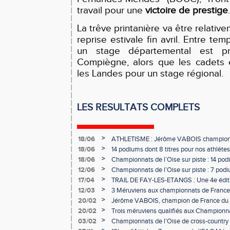
travail pour une
victoire de prestige
.
La trêve printanière va être relative
reprise estivale fin avril. Entre te
un stage départemental est p
Compiègne, alors que les cadets 
les Landes pour un stage régional.
LES RESULTATS COMPLETS
>
18/06
ATHLETISME : Jérôme VABOIS champion 
>
18/06
14 podiums dont 8 titres pour nos athlètes
>
18/06
Championnats de l’Oise sur piste : 14 podi
>
12/06
Championnats de l’Oise sur piste : 7 podiu
>
17/04
TRAIL DE FAY-LES-ETANGS : Une 4e éditi
participants !
>
12/03
3 Méruviens aux championnats de France 
>
20/02
Jérôme VABOIS, champion de France du la
>
20/02
Trois méruviens qualifiés aux Championna
country !
>
03/02
Championnats de l’Oise de cross-country :
les méruviens !