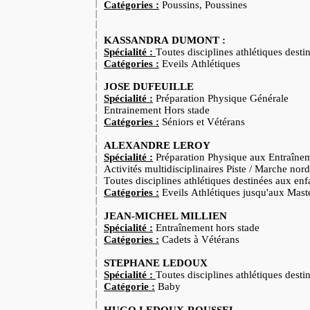
Catégories :
Poussins, Poussines
KASSANDRA DUMONT :
Spécialité :
Toutes disciplines athlétiques desti
Catégories :
Eveils Athlétiques
JOSE DUFEUILLE
Spécialité :
Préparation Physique Générale
Entrainement Hors stade
Catégories :
Séniors et Vétérans
ALEXANDRE LEROY
Spécialité :
Préparation Physique aux Entraîne
Activités multidisciplinaires Piste /
Marche nord
Toutes disciplines athlétiques destinées aux enf
Catégories :
Eveils Athlétiques jusqu'aux Mast
JEAN-MICHEL MILLIEN
Spécialité :
Entraînement hors stade
Catégories :
Cadets à Vétérans
STEPHANE LEDOUX
Spécialité :
Toutes disciplines athlétiques desti
Catégorie :
Baby