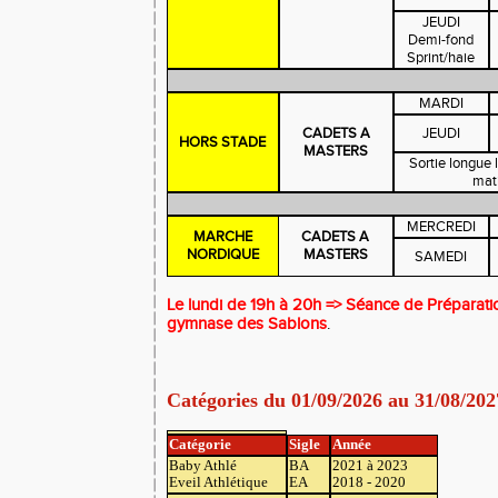
JEUDI
Demi-fond
Sprint/haie
MARDI
CADETS A
JEUDI
HORS STADE
MASTERS
Sortie longue
mat
MERCREDI
MARCHE
CADETS A
NORDIQUE
MASTERS
SAMEDI
Le lundi de 19h à 20h => Séance de Préparat
gymnase des Sablons
.
Catégories du 01/09/2026 au 31/08/202
Catégorie
Sigle
Année
Baby Athlé
BA
2021 à 2023
Eveil Athlétique
EA
2018 - 2020