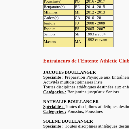
Poussins(e)
PO
2016 - 2017
Benjamins(e)
BE
2014 - 2015
Minimes
MI
2012 - 2013
Cadets(e)
CA
2010 - 2011
Juniors
JU
2008 - 2009
Espoirs
ES
2005 - 2007
Seniors
SE
1993 à 2004
1992 et avant
Masters
MA
Entraineurs de l'Entente Athletic Clu
JACQUES BOULLANGER
Spécialité :
Préparation Physique aux Entraînem
Activités multidisciplinaires Piste
Toutes disciplines athlétiques destinées aux enf
Catégories :
Benjamins jusqu'aux Seniors
NATHALIE BOULLANGER
Spécialité :
Toutes disciplines athlétiques desti
Catégories :
Poussins, Poussines
SOLENE BOULLANGER
Spécialité :
Toutes disciplines athlétiques desti